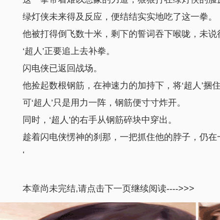
绿灯侠未来得及反应，便结结实实地吃了这一拳。
他被打得倒飞数十米，剩下的誓词吞下喉咙，未说
‘超人’正要追上去补拳。
闪电侠已返回战场。
他捡起数根钢筋，在神速力的加持下，将‘超人’捆
可‘超人’只是用力一阵，钢筋便寸寸炸开。
同时，‘超人’的右手从钢筋碎块中穿出。
趁着闪电侠愣神的刹那，一把抓住他的脖子，仍在
‘
本章尚未完结,请点击下一页继续阅读---->>>