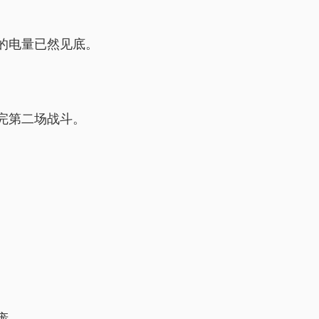
。
的电量已然见底。
完第二场战斗。
庞。