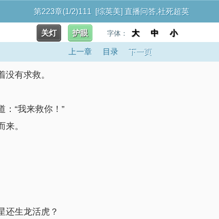
第223章(1/2)111 [综英美] 直播问答,社死超英
关灯
护眼
大
中
小
字体：
上一章
目录
下一页
着没有求救。
：“我来救你！”
而来。
星还生龙活虎？