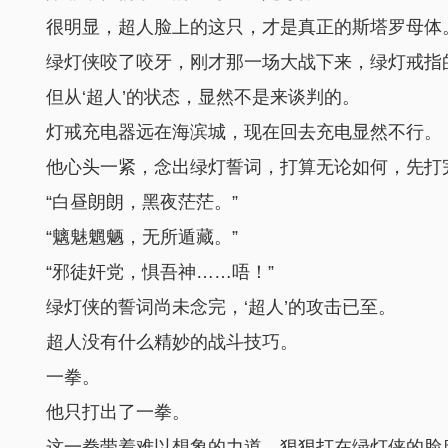
很明显，超人脸上的这只，才是真正的斯塔罗母体
绿灯侠咬了咬牙，刚才那一场大战下来，绿灯戒指
但从‘超人’的状态，显然不是来谈判的。
灯戒充电器远在海滨城，现在回去充电显然不行。
他心头一紧，念出绿灯誓词，打算无论如何，先打
“白昼朗朗，黑夜茫茫。”
“魑魅魍魉，无所遁藏。”
.
“邪徒奸党，惧吾神……唔！”
绿灯侠的誓词尚未念完，‘超人’的攻击已至。
超人没有什么精妙的战斗技巧。
一拳。
他只打出了一拳。
这一拳带着难以想象的力道，狠狠打在绿灯侠的脸