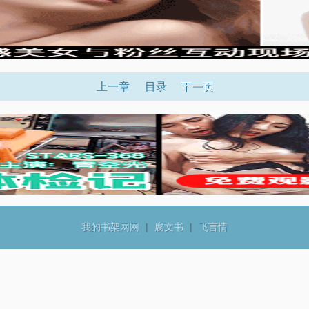
上一章
目录
下一页
我的书架网网
|
腐文书
|
飞言情