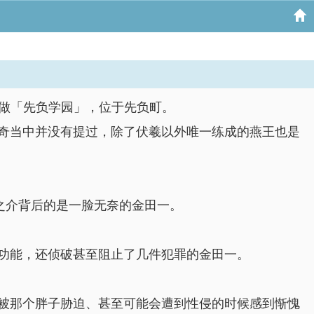
校叫做「先负学园」，位于先负町。
奇当中并没有提过，除了伏羲以外唯一练成的燕王也是
龙之介背后的是一脸无奈的金田一。
功能，还侦破甚至阻止了几件犯罪的金田一。
被那个胖子胁迫、甚至可能会遭到性侵的时候感到惭愧