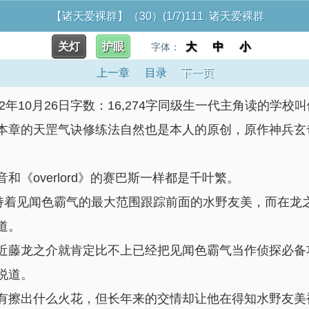
【诸天爱裸群】（30）(1/7)111 诸天爱裸群
关灯
护眼
大
中
小
字体：
上一章
目录
下一页
2年10月26日字数：16,274字同级生一代主角读的学
本章的天罡气诀修练法自然也是本人的原创，原作神兵玄
《overlord》的赛巴斯一样都是千叶繁。
的维持着见闻色霸气的最大范围跟踪前面的水野友美，而在
道。
近藤龙之介就肯定比不上已经把见闻色霸气当作侦探必备
说道。
有擦出什么火花，但长年来的交情却让他在得知水野友美