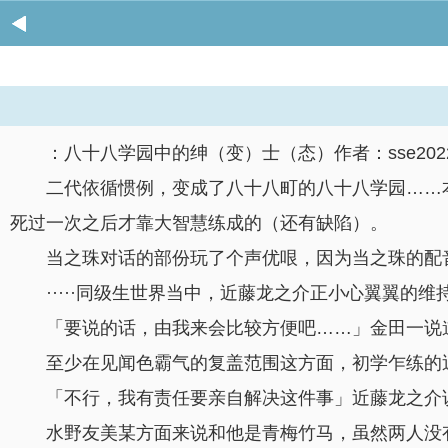
：八十八学园中的绅（变）士（态）作者：sse202
二代依循惯例，变成了八十八町的八十八学园……
死过一次之后才靠大智慧练成的（还有缺陷）。
当之珠对话的部份玩了个声优哏，因为当之珠的配音和
·····同级生世界当中，近藤龙之介正小心翼翼
「要说的话，由我来会比较方便吧……」金田一说
至少在见闻色霸气的复盖范围这方面，初学乍练的
「不行，我有责任要亲自解决这件事」近藤龙之介
水野友美某方面来说和他是青梅竹马，虽然两人没