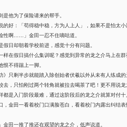
则是他为了保险请来的帮手。
说的好：「苟得稳中稳，方为人上人」，如果不是怕太小
险性啊……」金田一忍不住嘀咕道。
是假日却朝着学校前进，感觉十分有问题。
一样在假日搞什么集训呢？感觉到异常的龙之介马上在群
他恨不得踹上一脚。
功》只剩半步就能踏入除创始者伏羲以外从未有人练成的
校去，只怕刚过两个转角就被拉去喝茶了吧！更不用说龙
样都是入门阶段最难，通过这阶段后的龙之介就算对付十
口，金田一看着校门口满脸苍白，看着校门内露出纠结表
」金田一推了推还在观望的龙之介，低声说道。