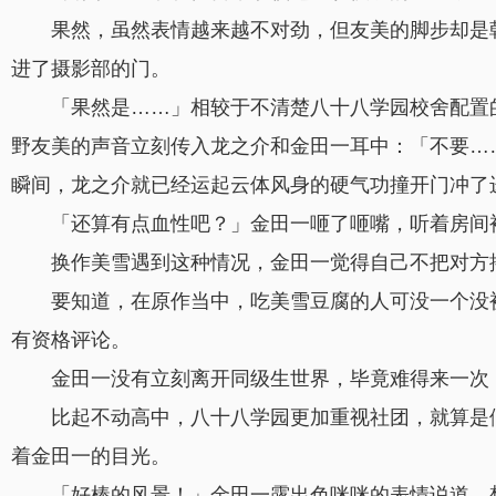
果然，虽然表情越来越不对劲，但友美的脚步却是
进了摄影部的门。
「果然是……」相较于不清楚八十八学园校舍配置
野友美的声音立刻传入龙之介和金田一耳中：「不要…
瞬间，龙之介就已经运起云体风身的硬气功撞开门冲了
「还算有点血性吧？」金田一咂了咂嘴，听着房间
换作美雪遇到这种情况，金田一觉得自己不把对方
要知道，在原作当中，吃美雪豆腐的人可没一个没
有资格评论。
金田一没有立刻离开同级生世界，毕竟难得来一次
比起不动高中，八十八学园更加重视社团，就算是
着金田一的目光。
「好棒的风景！」金田一露出色咪咪的表情说道，