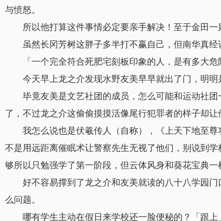
与愤怒。
所以他打算这件事情必定要亲手解决！至于金田一
虽然长冈芳树这胖子多半打不赢自己，但南华真经
「一个完全符合死肥宅刻板印象的人，是有多大危
今天早上龙之介发现水野友美早早就出了门，明明
毕竟友美是文艺社团的成员，怎么可能和运动社团
了，不过龙之介这偷偷摸摸活像尾行犯罪者的样子却让
我怎么说也是伏羲传人（自称），《上天下地至尊
不是用远距离催眠术让警察先生无视了他们，别说到学
够所以只勉强学了第一阶段，但云体风身和葵花宝典一
好不容易撑到了龙之介和友美就读的八十八学园门
么问题。
哪有学生主动在假日来学校还一脸便秘的？「跟上