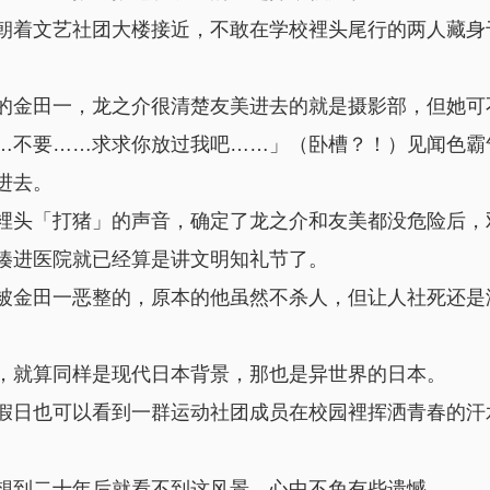
朝着文艺社团大楼接近，不敢在学校裡头尾行的两人藏身
的金田一，龙之介很清楚友美进去的就是摄影部，但她可
…不要……求求你放过我吧……」（卧槽？！）见闻色霸
进去。
裡头「打猪」的声音，确定了龙之介和友美都没危险后，
揍进医院就已经算是讲文明知礼节了。
被金田一恶整的，原本的他虽然不杀人，但让人社死还是
，就算同样是现代日本背景，那也是异世界的日本。
假日也可以看到一群运动社团成员在校园裡挥洒青春的汗水
想到二十年后就看不到这风景，心中不免有些遗憾。